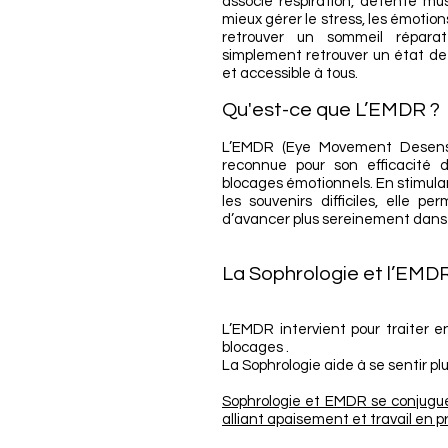
associe respiration, détente musc
mieux gérer le stress, les émotions
retrouver un sommeil répara
simplement retrouver un état de 
et accessible à tous.
Qu'est-ce que L’EMDR ?
L’EMDR (Eye Movement Desensit
reconnue pour son efficacité 
blocages émotionnels. En stimulan
les souvenirs difficiles, elle 
d’avancer plus sereinement dans 
La Sophrologie et l’EMD
L’EMDR intervient pour traiter 
blocages .
La Sophrologie aide à se sentir pl
Sophrologie et EMDR se conjugu
alliant apaisement et travail en p