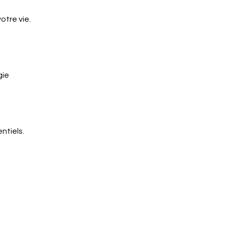
otre vie.
gie
ntiels.