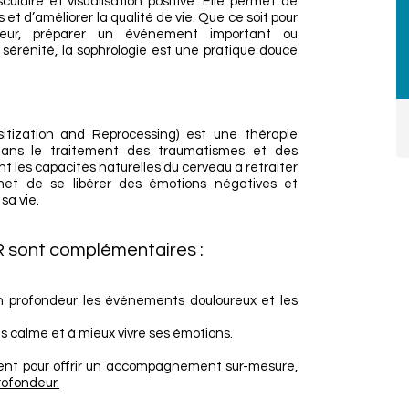
ulaire et visualisation positive. Elle permet de
 et d’améliorer la qualité de vie. Que ce soit pour
teur, préparer un événement important ou
sérénité, la sophrologie est une pratique douce
ization and Reprocessing) est une thérapie
dans le traitement des traumatismes et des
t les capacités naturelles du cerveau à retraiter
permet de se libérer des émotions négatives et
sa vie.
R sont complémentaires :
en profondeur les événements douloureux et les
us calme et à mieux vivre ses émotions.
ent pour offrir un accompagnement sur-mesure,
rofondeur.