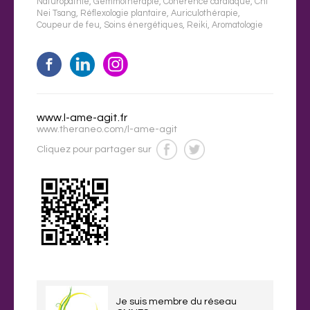
Naturopathie
,
Gemmothérapie
,
Cohérence cardiaque
,
Chi
Nei Tsang
,
Réflexologie plantaire
,
Auriculothérapie
,
Coupeur de feu
,
Soins énergétiques
,
Reiki
,
Aromatologie
www.l-ame-agit.fr
www.theraneo.com/l-ame-agit
Cliquez pour partager sur
Je suis membre du réseau