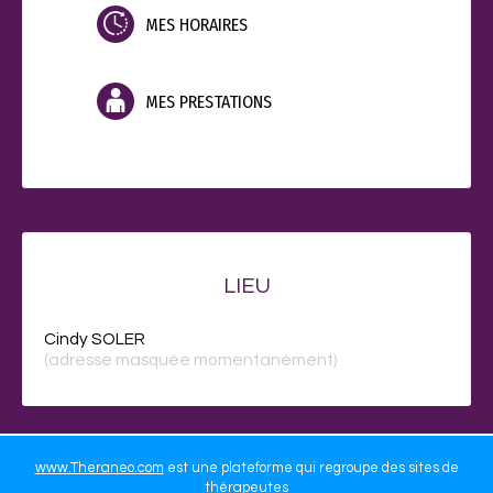
MES HORAIRES
MES PRESTATIONS
LIEU
Cindy SOLER
(adresse masquée momentanément)
www.Theraneo.com
est une plateforme qui regroupe des sites de
thérapeutes