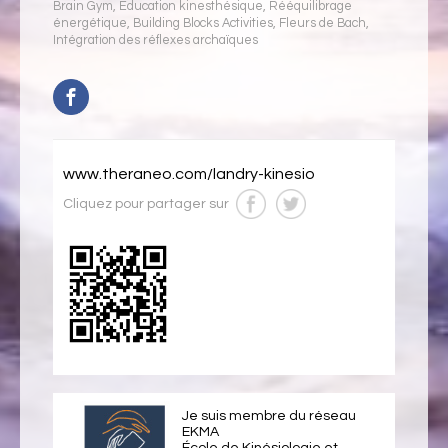
Brain Gym
,
Éducation kinesthésique
,
Rééquilibrage
énergétique
,
Building Blocks Activities
,
Fleurs de Bach
,
Intégration des réflexes archaïques
www.theraneo.com/landry-kinesio
Cliquez pour partager sur
Je suis membre du réseau
EKMA