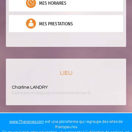
MES HORAIRES
MES PRESTATIONS
LIEU
Charline LANDRY
(adresse masquée momentanément)
www.Theraneo.com
est une plateforme qui regroupe des sites de
thérapeutes