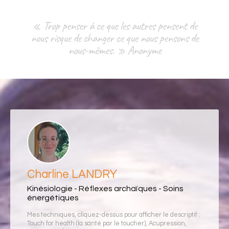
« Trop penser à ce que les autres pensent de
nous risque de changer ce que nous pensons de
nous-mêmes. » Anonyme
Charline LANDRY
Kinésiologie - Réflexes archaïques - Soins
énergétiques
Mes techniques, cliquez-dessus pour afficher le descriptif :
Touch for health (la santé par le toucher)
,
Acupression
,