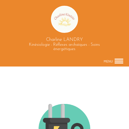
Charline LANDRY
Kinésiologie - Réflexes archaïques - Soins
énergétiques
MENU