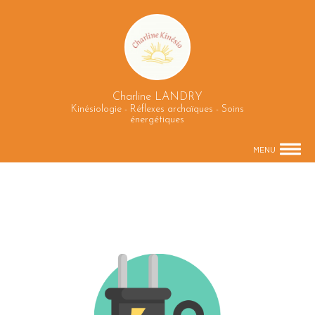
Charline LANDRY
Kinésiologie - Réflexes archaïques - Soins
énergétiques
MENU