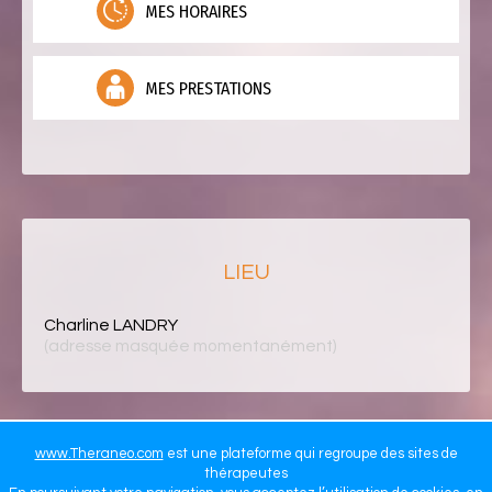
MES HORAIRES
MES PRESTATIONS
LIEU
Charline LANDRY
(adresse masquée momentanément)
www.Theraneo.com
est une plateforme qui regroupe des sites de
thérapeutes