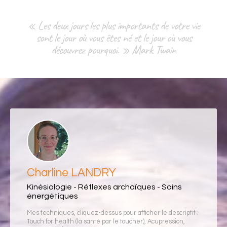
« Les deux jours les plus importants de votre vie
sont le jour où vous êtes né et le jour où vous
découvrez pourquoi. » Mark Twain
Charline LANDRY
Kinésiologie - Réflexes archaïques - Soins
énergétiques
Mes techniques, cliquez-dessus pour afficher le descriptif :
Touch for health (la santé par le toucher)
,
Acupression
,