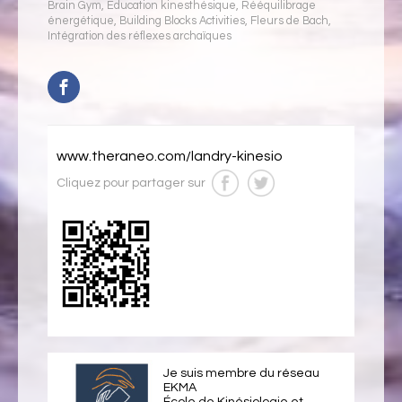
Brain Gym
,
Éducation kinesthésique
,
Rééquilibrage
énergétique
,
Building Blocks Activities
,
Fleurs de Bach
,
Intégration des réflexes archaïques
www.theraneo.com/landry-kinesio
Cliquez pour partager sur
Je suis membre du réseau
EKMA