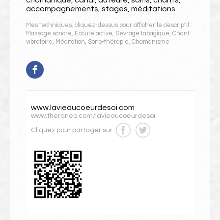
chamanique, canal, auteure, soins, chants,
accompagnements, stages, méditations
Mes techniques, cliquez-dessus pour afficher le descriptif :
Massage sonore
,
Écoute active
,
Sevrage tabagique
,
Chant
vibratoire
,
Méditation
,
Sono-thérapie
,
Chamanisme
www.lavieaucoeurdesoi.com
www.theraneo.com/lavieaucoeurdesoi
Cliquez pour partager sur