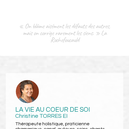
« On blâme aisément les défauts des autres,
mais on corrige rarement les siens. » La
Rochefoucauld
LA VIE AU COEUR DE SOI
Christine TORRES EI
Thérapeute holistique, praticienne