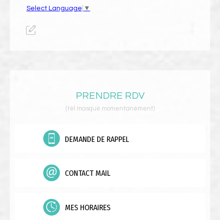
Select Language
▼
PRENDRE RDV
(tél masqué momentanément)
DEMANDE DE RAPPEL
CONTACT MAIL
MES HORAIRES