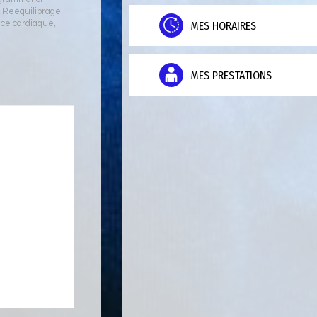
,
Rééquilibrage
ce cardiaque
,
MES HORAIRES
MES PRESTATIONS