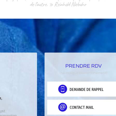
de l’autre. » Reinhold Niebuhr
PRENDRE RDV
(tél masqué momentanément)
DEMANDE DE RAPPEL
e,
CONTACT MAIL
tif :
ogrammation