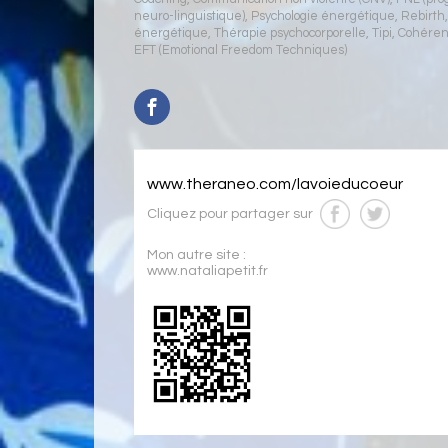
neuro-linguistique)
,
Psychologie énergétique
,
Rebirth
énergétique
,
Thérapie psychocorporelle
,
Tipi
,
Cohéren
EFT (Emotional Freedom Techniques)
www.theraneo.com/lavoieducoeur
Cliquez pour partager sur
Mon autre site :
www.nataliapetit.fr