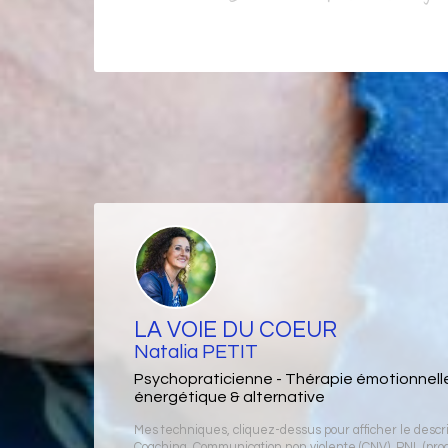
LA VOIE DU COEUR
Natalia PETIT
Psychopraticienne - Thérapie émotionnell
énergétique & alternative
Mes techniques, cliquez-dessus pour afficher le descrip
Coaching
,
Communication non violente (CNV)
,
PNL (pr