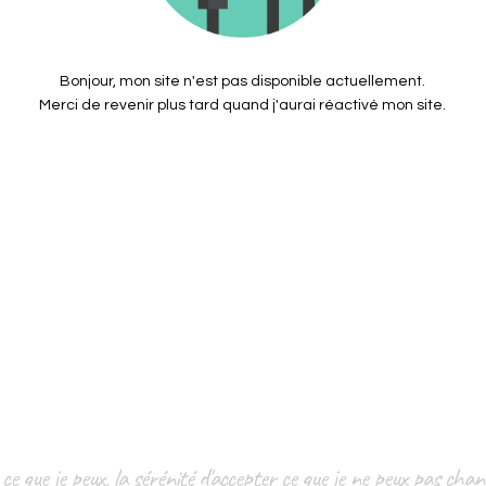
Bonjour, mon site n'est pas disponible actuellement.
Merci de revenir plus tard quand j'aurai réactivé mon site.
 que je peux, la sérénité d'accepter ce que je ne peux pas change