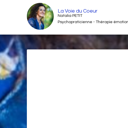
La Voie du Coeur
Natalia PETIT
Psychopraticienne - Thérapie émotion