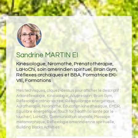
Sandrine MARTIN EI
Kinésiologue, Niromathé, Prénatothérapie,
LaHoChi, soin amérindien spirituel, Brain Gym,
Réflexes archaïques et BBA, Formatrice EKI-
VIE, Formations
Mes techniques, cliquez-dessus pour afficher le descriptif :
Arkaréflexologie
,
Kinésiologie
,
Acupression
,
Brain Gym
,
Réflexologie crânio-sacrée
,
Rééquilibrage énergétique
,
Aurathérapie
,
Niromathé
,
Éducation kinesthésique
,
EMDR
,
Equilibre énergétique
,
Touch for health (la santé par le
toucher)
,
LaHoChi
,
Communication animale
,
Massage
métamorphique
,
Réflexologie amérindienne spirituelle
,
Building Blocks Activities