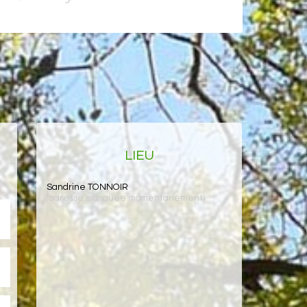
LIEU
Sandrine TONNOIR
(adresse masquée momentanément)