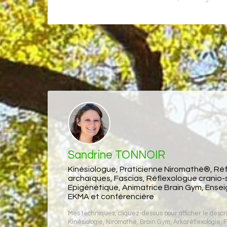
Sandrine TONNOIR
Kinésiologue, Praticienne Niromathé®, Ré
archaïques, Fascias, Réflexologue cranio-
Epigénétique, Animatrice Brain Gym, Ense
EKMA et conférencière
Mes techniques, cliquez-dessus pour afficher le descrip
Kinésiologie
,
Niromathé
,
Brain Gym
,
Arkaréflexologie
,
F