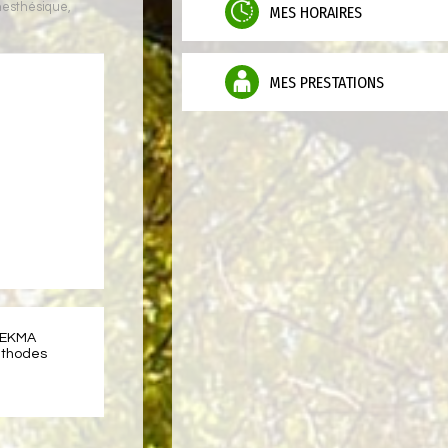
nesthésique
,
MES HORAIRES
MES PRESTATIONS
 EKMA
éthodes