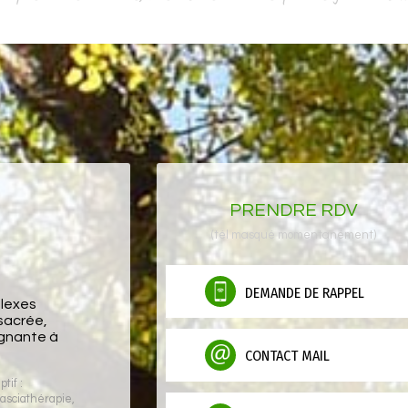
PRENDRE RDV
(tél masqué momentanément)
DEMANDE DE RAPPEL
flexes
sacrée,
ignante à
CONTACT MAIL
tif :
asciathérapie
,