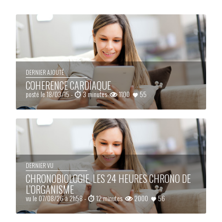
DERNIER AJOUTÉ
COHERENCE CARDIAQUE
posté le 18/03/15 -
3 minutes
1100
55
DERNIER VU
CHRONOBIOLOGIE, LES 24 HEURES CHRONO DE
L’ORGANISME
vu le 07/08/26 à 2h58 -
12 minutes
2000
56