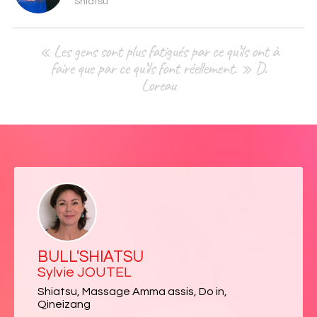
Shiatsu
« Les gens sont plus fatigués par ce qu’ils ont à
faire que par ce qu’ils font réellement. » D.
Loreau
BULL'SHIATSU
Sylvie JOUTEL
Shiatsu, Massage Amma assis, Do in,
Qineizang