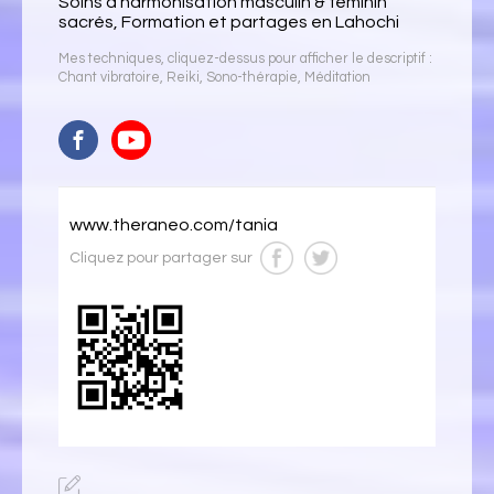
Soins d'harmonisation masculin & féminin
sacrés, Formation et partages en Lahochi
Mes techniques, cliquez-dessus pour afficher le descriptif :
Chant vibratoire
,
Reiki
,
Sono-thérapie
,
Méditation
www.theraneo.com/tania
Cliquez pour partager sur