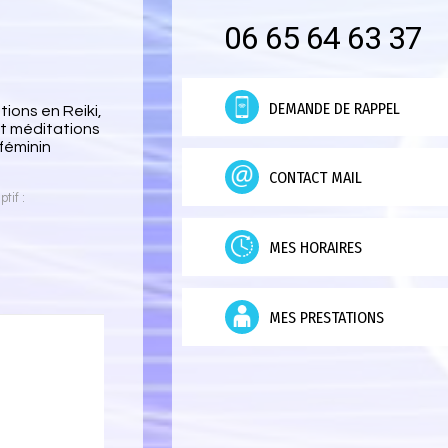
06 65 64 63 37
DEMANDE DE RAPPEL
ions en Reiki,
et méditations
féminin
CONTACT MAIL
tif :
MES HORAIRES
MES PRESTATIONS