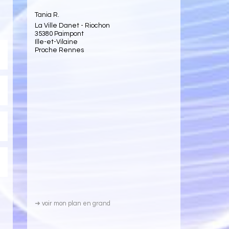
Tania R.
La Ville Danet - Riochon
35380 Paimpont
Ille-et-Vilaine
Proche Rennes
➜
voir mon plan en grand