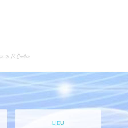
eau. » P. Coelho
LIEU