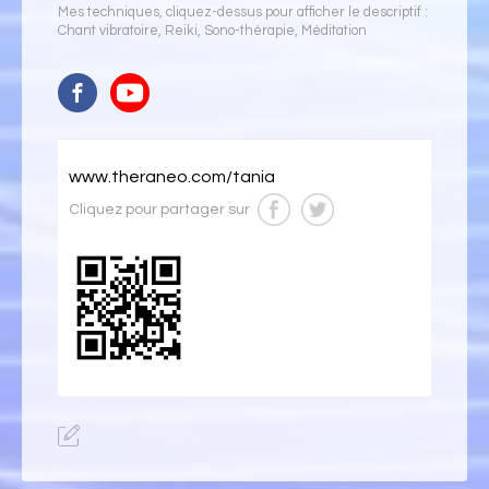
Mes techniques, cliquez-dessus pour afficher le descriptif :
Chant vibratoire
,
Reiki
,
Sono-thérapie
,
Méditation
www.theraneo.com/tania
Cliquez pour partager sur