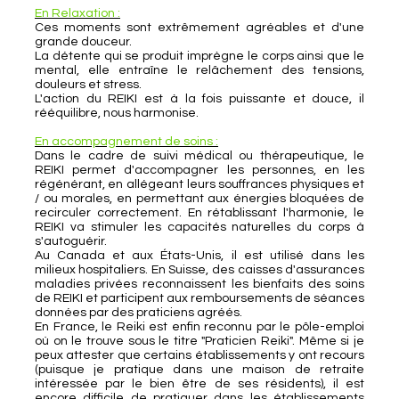
En Relaxation :
Ces moments sont extrêmement agréables et d'une
grande douceur.
La détente qui se produit imprègne le corps ainsi que le
mental, elle entraîne le relâchement des tensions,
douleurs et stress.
L'action du REIKI est à la fois puissante et douce, il
rééquilibre, nous harmonise.
En accompagnement de soins :
Dans le cadre de suivi médical ou thérapeutique, le
REIKI permet d'accompagner les personnes, en les
régénérant, en allégeant leurs souffrances physiques et
/ ou morales, en permettant aux énergies bloquées de
recirculer correctement. En rétablissant l'harmonie, le
REIKI va stimuler les capacités naturelles du corps à
s'autoguérir.
Au Canada et aux États-Unis, il est utilisé dans les
milieux hospitaliers. En Suisse, des caisses d'assurances
maladies privées reconnaissent les bienfaits des soins
de REIKI et participent aux remboursements de séances
données par des praticiens agréés.
En France, le Reiki est enfin reconnu par le pôle-emploi
où on le trouve sous le titre "Praticien Reiki". Même si je
peux attester que certains établissements y ont recours
(puisque je pratique dans une maison de retraite
intéressée par le bien être de ses résidents), il est
encore difficile de pratiquer dans les établissements