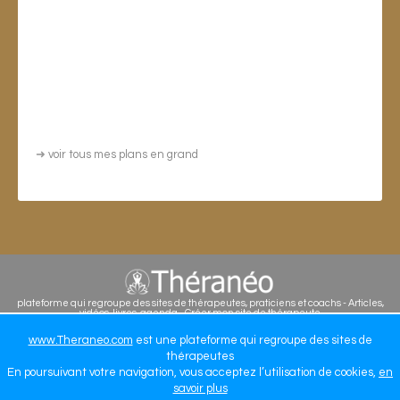
➜
voir tous mes plans en grand
plateforme qui regroupe des sites de thérapeutes, praticiens et coachs - Articles,
vidéos, livres, agenda - Créer mon site de thérapeute
WWW.THERANEO.COM
www.Theraneo.com
est une plateforme qui regroupe des sites de
thérapeutes
En poursuivant votre navigation, vous acceptez l’utilisation de cookies,
en
savoir plus