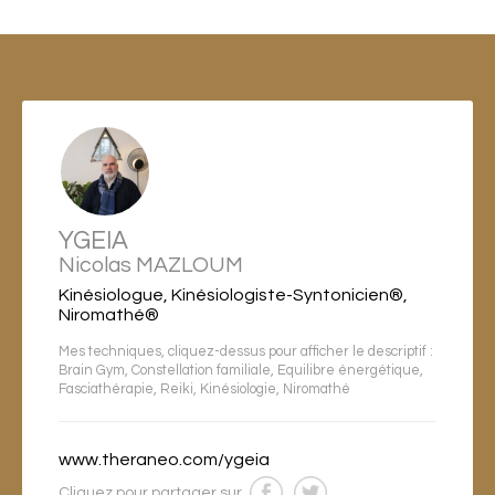
YGEIA
Nicolas MAZLOUM
Kinésiologue, Kinésiologiste-Syntonicien®,
Niromathé®
Mes techniques, cliquez-dessus pour afficher le descriptif :
Brain Gym
,
Constellation familiale
,
Equilibre énergétique
,
Fasciathérapie
,
Reiki
,
Kinésiologie
,
Niromathé
www.theraneo.com/ygeia
Cliquez pour partager sur