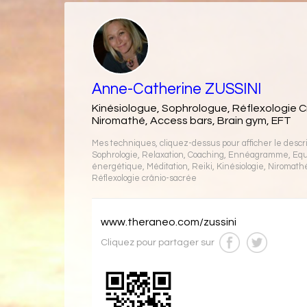
Anne-Catherine ZUSSINI
Kinésiologue, Sophrologue, Réflexologie C
Niromathé, Access bars, Brain gym, EFT
Mes techniques, cliquez-dessus pour afficher le descrip
Sophrologie
,
Relaxation
,
Coaching
,
Ennéagramme
,
Equ
énergétique
,
Méditation
,
Reiki
,
Kinésiologie
,
Niromath
Réflexologie crânio-sacrée
www.theraneo.com/zussini
Cliquez pour partager sur