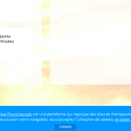
 EKMA
éthodes
ww.Theraneo.com
est une plateforme qui regroupe des sites de thérapeut
oursuivant votre navigation, vous acceptez l’utilisation de cookies,
en savoir
FERMER