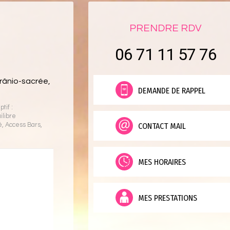
PRENDRE RDV
06 71 11 57 76
rânio-sacrée,
DEMANDE DE RAPPEL
tif :
ilibre
CONTACT MAIL
é
,
Access Bars
,
MES HORAIRES
MES PRESTATIONS