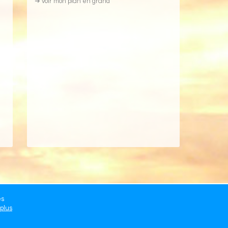
➜
voir mon plan en grand
es
 plus