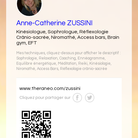
Anne-Catherine ZUSSINI
Kinésiologue, Sophrologue, Réflexologie
Crânio-sacrée, Niromathé, Access bars, Brain
gym, EFT
Mes techniques, cliquez-dessus pour afficher le descriptif :
Sophrologie
,
Relaxation
,
Coaching
,
Ennéagramme
,
Equilibre énergétique
,
Méditation
,
Reiki
,
Kinésiologie
,
Niromathé
,
Access Bars
,
Réflexologie crânio-sacrée
www.theraneo.com/zussini
Cliquez pour partager sur