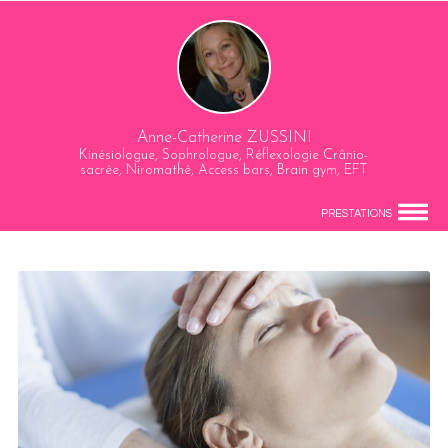
Anne-Catherine ZUSSINI
Kinésiologue, Sophrologue, Réflexologie Crânio-
sacrée, Niromathé, Access bars, Brain gym, EFT
PRESTATIONS