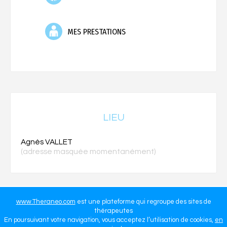
MES PRESTATIONS
LIEU
Agnès VALLET
(adresse masquée momentanément)
www.Theraneo.com
est une plateforme qui regroupe des sites de
thérapeutes
En poursuivant votre navigation, vous acceptez l’utilisation de cookies,
en