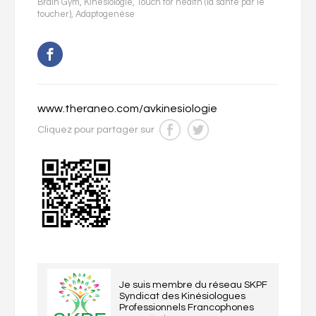
Brain Gym
,
Kinésiologie
,
Touch for health (la santé par le
toucher)
,
Adaptogenèse
www.theraneo.com/avkinesiologie
Cliquez pour partager sur
Je suis membre du réseau SKPF
Syndicat des Kinésiologues
Professionnels Francophones