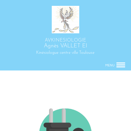
AVKINESIOLOGIE
Agnès VALLET EI
Kinésiologue centre ville Toulouse
MENU