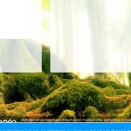
plateforme qui regroupe des sites de thérapeutes, praticiens et co
Créer mon site de thérapeute - Articles, vidéos, livres, agenda - 