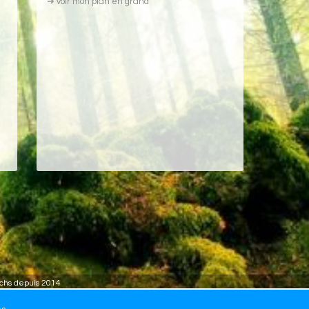
➜
voir mon plan en grand
achs depuis 2014
www.Theraneo.com