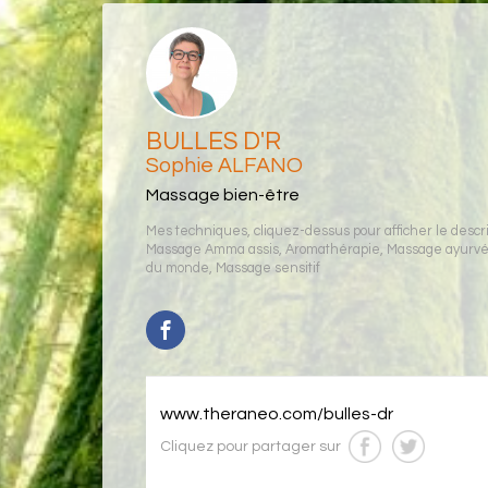
BULLES D'R
Sophie ALFANO
Massage bien-être
Mes techniques, cliquez-dessus pour afficher le descrip
Massage Amma assis
,
Aromathérapie
,
Massage ayurv
du monde
,
Massage sensitif
www.theraneo.com/bulles-dr
Cliquez pour partager sur