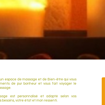
us grand plaisir
t un espace de massage et de Bien-être qui vous
ments de pur bonheur et vous fait voyager le
assage.
age est personnalisé et adapté selon vos
besoins, votre état et mon ressenti.