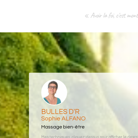
« Avoir la foi, c'est mo
BULLES D'R
Sophie ALFANO
Massage bien-être
Mes techniques, cliquez-dessus pour afficher le descrip