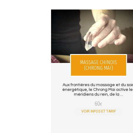
MASSAGE CHINOIS
(CHRONG MAÏ)
Aux frontières du massage et du soi
énergétique, le Chrong Mai active le
méridiens du rein, de la ...
60
€
VOIR INFOS ET TARIF