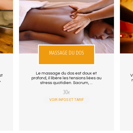
MASSAGE DU DOS
Le massage du dos est doux et
st
V
profond, il libère les tensions liées au
,
stress quotidien. Sacrum, ...
30
€
VOIR INFOS ET TARIF