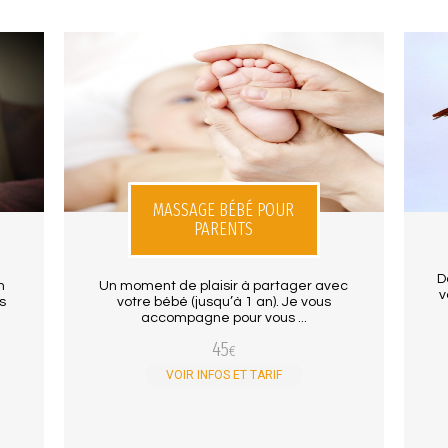
MASSAGE BÉBÉ POUR
PARENTS
D
n
Un moment de plaisir à partager avec
v
s
votre bébé (jusqu’à 1 an). Je vous
accompagne pour vous ...
45
€
VOIR INFOS ET TARIF