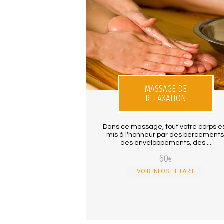
MASSAGE DE
RELAXATION
Dans ce massage, tout votre corps e
mis à l'honneur par des bercements
des enveloppements, des ...
60
€
VOIR INFOS ET TARIF