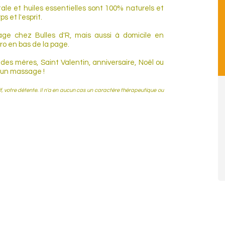
tale et huiles essentielles sont 100% naturels et
s et l'esprit.
age chez Bulles d'R, mais aussi à domicile en
o en bas de la page.
des mères, Saint Valentin, anniversaire, Noël ou
ir un massage !
f, votre détente. Il n'a en aucun cas un caractère thérapeutique ou