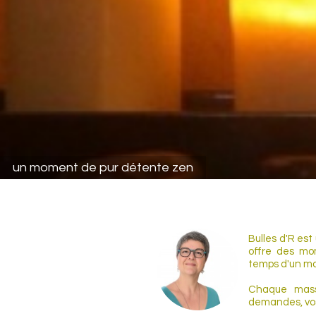
Avec huile chaude et matelas chauffant pour votre pl
Bulles d'R es
offre des mo
temps d'un m
Chaque mass
demandes, vos 