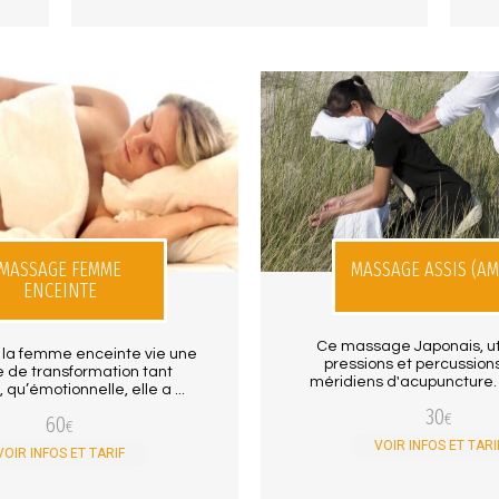
MASSAGE FEMME
MASSAGE ASSIS (A
ENCEINTE
Ce massage Japonais, ut
 la femme enceinte vie une
pressions et percussions
e de transformation tant
méridiens d'acupuncture. 
 qu’émotionnelle, elle a ...
30
€
60
€
VOIR INFOS ET TARI
VOIR INFOS ET TARIF