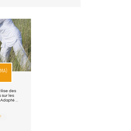
MMA)
ilise des
 sur les
Adapté ...
F