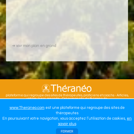
➜
voir mon plan en grand
plateforme qui regroupe des sites de thérapeutes, praticiens et coachs - Articles,
vidéos, livres, agenda - Créer mon site de thérapeute
WWW.THERANEO.COM
www.Theraneo.com
est une plateforme qui regroupe des sites de
thérapeutes
En poursuivant votre navigation, vous acceptez l’utilisation de cookies,
en
savoir plus
FERMER