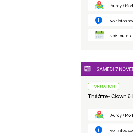
Auray / Morb
voir infos s
voir toutes 
SAMEDI 7 NOVE
FORMATION
Théâtre- Clown &
Auray / Morb
voir infos s