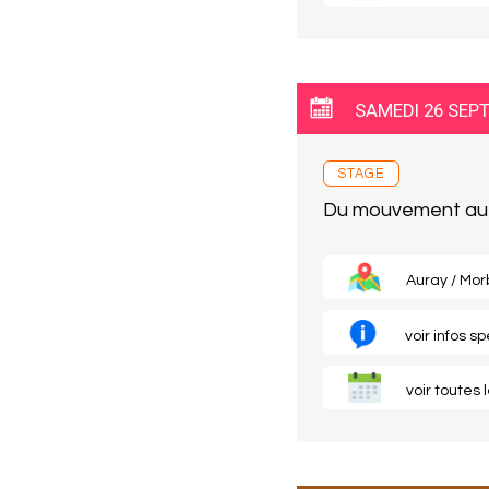
SAMEDI 26 SEP
STAGE
Du mouvement au 
Auray / Morb
voir infos s
voir toutes 