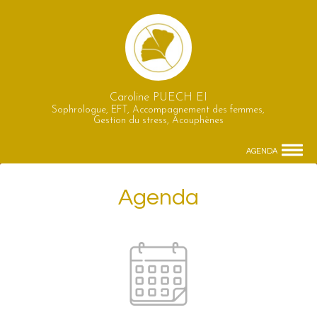
Caroline PUECH EI
Sophrologue, EFT, Accompagnement des femmes,
Gestion du stress, Acouphènes
AGENDA
Agenda