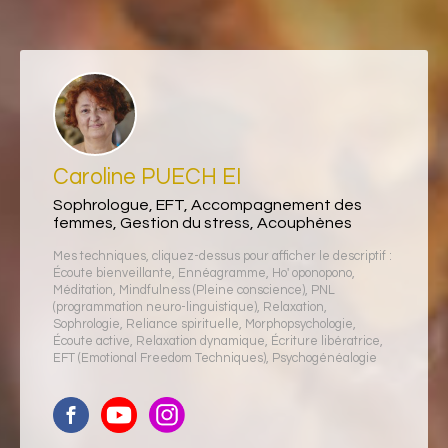
Caroline PUECH EI
Sophrologue, EFT, Accompagnement des
femmes, Gestion du stress, Acouphènes
Mes techniques, cliquez-dessus pour afficher le descriptif :
Écoute bienveillante
,
Ennéagramme
,
Ho' oponopono
,
Méditation
,
Mindfulness (Pleine conscience)
,
PNL
(programmation neuro-linguistique)
,
Relaxation
,
Sophrologie
,
Reliance spirituelle
,
Morphopsychologie
,
Écoute active
,
Relaxation dynamique
,
Écriture libératrice
,
EFT (Emotional Freedom Techniques)
,
Psychogénéalogie