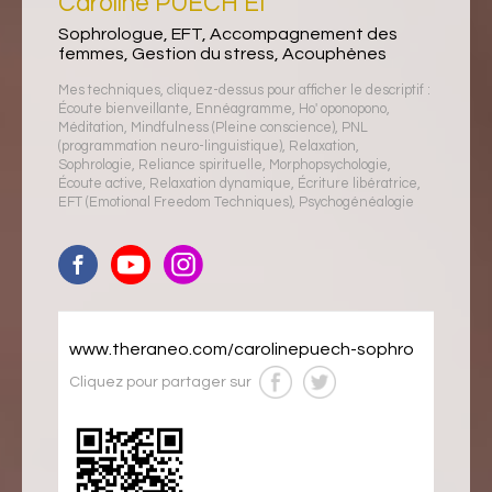
Caroline PUECH EI
Sophrologue, EFT, Accompagnement des
femmes, Gestion du stress, Acouphènes
Mes techniques, cliquez-dessus pour afficher le descriptif :
Écoute bienveillante
,
Ennéagramme
,
Ho' oponopono
,
Méditation
,
Mindfulness (Pleine conscience)
,
PNL
(programmation neuro-linguistique)
,
Relaxation
,
Sophrologie
,
Reliance spirituelle
,
Morphopsychologie
,
Écoute active
,
Relaxation dynamique
,
Écriture libératrice
,
EFT (Emotional Freedom Techniques)
,
Psychogénéalogie
www.theraneo.com/carolinepuech-sophro
Cliquez pour partager sur