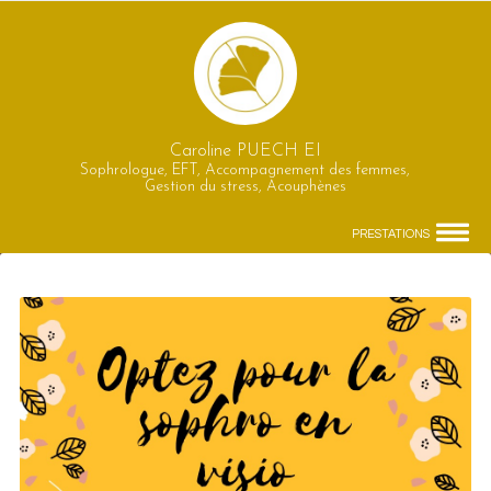
Caroline PUECH EI
Sophrologue, EFT, Accompagnement des femmes,
Gestion du stress, Acouphènes
PRESTATIONS