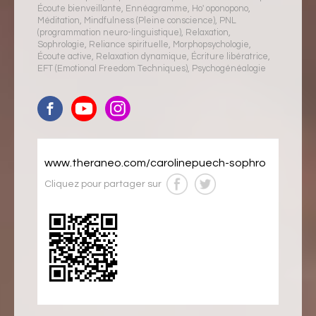
Écoute bienveillante
,
Ennéagramme
,
Ho' oponopono
,
Méditation
,
Mindfulness (Pleine conscience)
,
PNL
(programmation neuro-linguistique)
,
Relaxation
,
Sophrologie
,
Reliance spirituelle
,
Morphopsychologie
,
Écoute active
,
Relaxation dynamique
,
Écriture libératrice
,
EFT (Emotional Freedom Techniques)
,
Psychogénéalogie
www.theraneo.com/carolinepuech-sophro
Cliquez pour partager sur