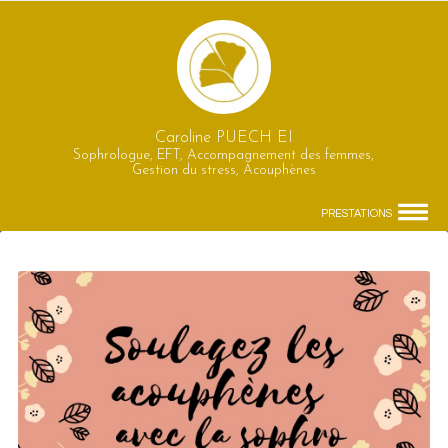
Caroline PUECH EI
Sophrologue, EFT, Accompagnement des femmes,
Gestion du stress, Acouphènes
PRESTATIONS