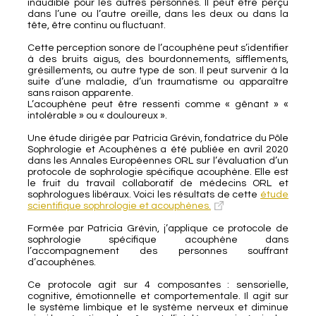
inaudible pour les autres personnes. Il peut être perçu
dans l’une ou l’autre oreille, dans les deux ou dans la
tête, être continu ou fluctuant.
Cette perception sonore de l’acouphène peut s’identifier
à des bruits aigus, des bourdonnements, sifflements,
grésillements, ou autre type de son. Il peut survenir à la
suite d’une maladie, d’un traumatisme ou apparaître
sans raison apparente.
L’acouphène peut être ressenti comme « gênant » «
intolérable » ou « douloureux ».
Une étude dirigée par Patricia Grévin, fondatrice du Pôle
Sophrologie et Acouphènes a été publiée en avril 2020
dans les Annales Européennes ORL sur l’évaluation d’un
protocole de sophrologie spécifique acouphène. Elle est
le fruit du travail collaboratif de médecins ORL et
sophrologues libéraux. Voici les résultats de cette
étude
scientifique sophrologie et acouphènes.
Formée par Patricia Grévin, j’applique ce protocole de
sophrologie spécifique acouphène dans
l’accompagnement des personnes souffrant
d’acouphènes.
Ce protocole agit sur 4 composantes : sensorielle,
cognitive, émotionnelle et comportementale. Il agit sur
le système limbique et le système nerveux et diminue