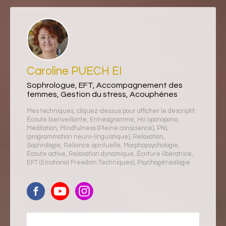
Caroline PUECH EI
Sophrologue, EFT, Accompagnement des
femmes, Gestion du stress, Acouphènes
Mes techniques, cliquez-dessus pour afficher le descriptif :
Écoute bienveillante
,
Ennéagramme
,
Ho' oponopono
,
Méditation
,
Mindfulness (Pleine conscience)
,
PNL
(programmation neuro-linguistique)
,
Relaxation
,
Sophrologie
,
Reliance spirituelle
,
Morphopsychologie
,
Écoute active
,
Relaxation dynamique
,
Écriture libératrice
,
EFT (Emotional Freedom Techniques)
,
Psychogénéalogie