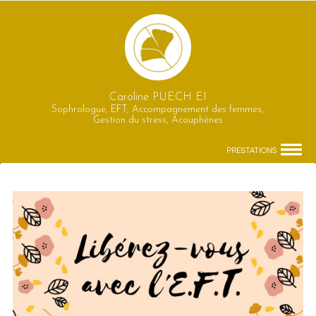
Caroline PUECH EI
Sophrologue, EFT, Accompagnement des femmes,
Gestion du stress, Acouphènes
PRESTATIONS