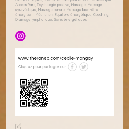
Mes techniques, cliquez-dessus pour afficher le descriptif :
Access Bars
,
Psychologie positive
,
Massage
,
Massage
ayurvédique
,
Massage sonore
,
Massage bien-être
énergisant
,
Méditation
,
Equilibre énergétique
,
Coaching
,
Drainage lymphatique
,
Soins énergétiques
www.theraneo.com/cecile-mongay
Cliquez pour partager sur