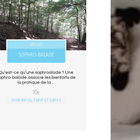
ATELIER
SOPHRO-BALADE
Qu’est-ce qu’une sophroalade ? Une
ophro-balade associe les bienfaits de
la pratique de la ...
10
€
VOIR INFOS, TARIF ET DATES