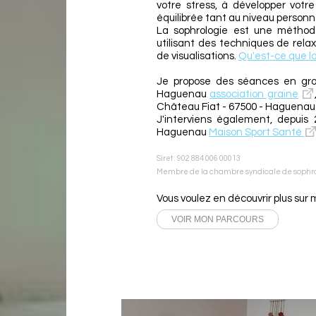
votre stress, à développer votr
équilibrée tant au niveau personne
La sophrologie est une méthod
utilisant des techniques de relax
de visualisations.
Qu'est-ce que la
Je propose des séances en grou
Haguenau
association graine
Château Fiat - 67500 - Haguenau
J'interviens également, depuis
Haguenau
Maison Sport Santé
Siret : 902 884 006 00013
Membre de la chambre syndicale de sophr
Vous voulez en découvrir plus sur 
VOIR MON PARCOURS