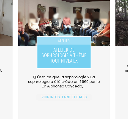
ATELIER
ATELIER DE
SOPHROLOGIE À THÈME
TOUT NIVEAUX
n,
s
Qu’est-ce que la sophrologie ? La
sophrologie a été créée en 1960 par le
Dr. Alphonso Caycédo, ...
VOIR INFOS, TARIF ET DATES