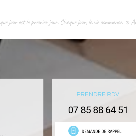
ue jour est le premier jour. Chaque jour, la vie commence. » 
PRENDRE RDV
07 85 88 64 51
DEMANDE DE RAPPEL
tif :