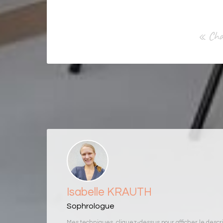
« Chaq
Isabelle KRAUTH
Sophrologue
Mes techniques, cliquez-dessus pour afficher le descrip