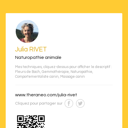
Julia RIVET
Naturopathie animale
Mes techniques, cliquez-dessus pour afficher le descriptif :
Fleurs de Bach
,
Gemmothérapie
,
Naturopathie
,
Comportementaliste canin
,
Massage canin
www.theraneo.com/julia-rivet
Cliquez pour partager sur