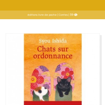
59
éditions livre de poche | Contes |