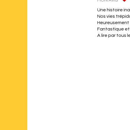
MON AVIS
Une histoire in
Nos vies trépid
Heureusement l
Fantastique et 
A lire par tous