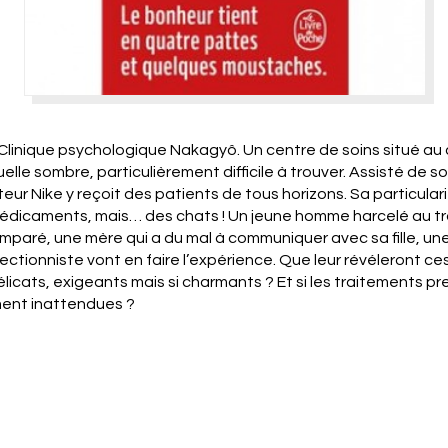
Clinique psychologique Nakagyô. Un centre de soins situé au
elle sombre, particulièrement difficile à trouver. Assisté de so
teur Nike y reçoit des patients de tous horizons. Sa particular
édicaments, mais… des chats ! Un jeune homme harcelé au tra
mparé, une mère qui a du mal à communiquer avec sa fille, un
ctionniste vont en faire l’expérience. Que leur révéleront ce
élicats, exigeants mais si charmants ? Et si les traitements p
ent inattendues ?