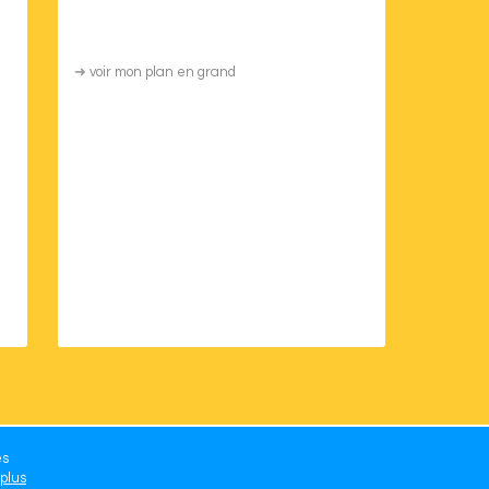
➜
voir mon plan en grand
es
 plus