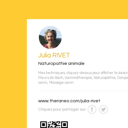
Julia RIVET
Naturopathie animale
Mes techniques, cliquez-dessus pour afficher le descrip
Fleurs de Bach
,
Gemmothérapie
,
Naturopathie
,
Compo
canin
,
Massage canin
www.theraneo.com/julia-rivet
Cliquez pour partager sur