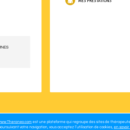
MES PRESTATIONS
MNES
ww.Theraneo.com
est une plateforme qui regroupe des sites de thérapeut
oursuivant votre navigation, vous acceptez l’utilisation de cookies,
en savoir