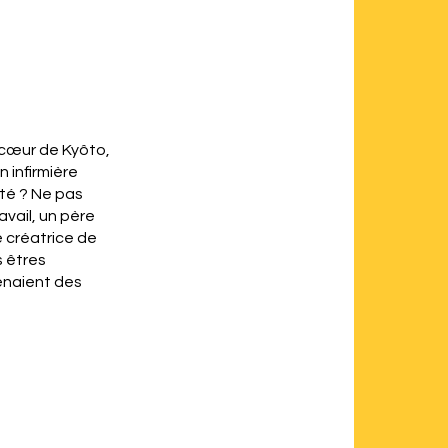
 cœur de Kyôto,
n infirmière
ité ? Ne pas
vail, un père
e créatrice de
s êtres
renaient des