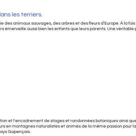
ans les terriers.
a vie des animaux sauvages, des arbres et des fleurs d’Europe. À la f
iers émerveille aussi bien les enfants que leurs parents. Une véritable
ation et l'encadrement de stages et randonnées botaniques ainsi que 
s en montagnes naturalistes et animés de la même passion pour l
pays Gapençais.