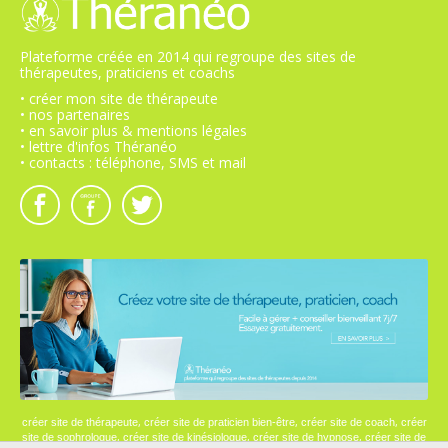
Plateforme créée en 2014 qui regroupe des sites de
thérapeutes, praticiens et coachs
• créer mon site de thérapeute
• nos partenaires
• en savoir plus & mentions légales
• lettre d'infos Théranéo
• contacts : téléphone, SMS et mail
,
,
,
créer site de thérapeute
créer site de praticien bien-être
créer site de coach
créer
,
,
,
site de sophrologue
créer site de kinésiologue
créer site de hypnose
créer site de