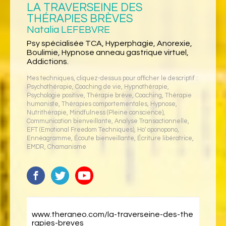
LA TRAVERSEINE DES
THÉRAPIES BRÈVES
Natalia LEFEBVRE
Psy spécialisée TCA, Hyperphagie, Anorexie,
Boulimie, Hypnose anneau gastrique virtuel,
Addictions.
Mes techniques, cliquez-dessus pour afficher le descriptif :
Psychothérapie
,
Coaching de vie
,
Hypnothérapie
,
Psychologie positive
,
Thérapie brève
,
Coaching
,
Thérapie
humaniste
,
Thérapies comportementales
,
Hypnose
,
Nutrithérapie
,
Mindfulness (Pleine conscience)
,
Communication bienveillante
,
Analyse Transactionnelle
,
EFT (Emotional Freedom Techniques)
,
Ho' oponopono
,
Ennéagramme
,
Écoute bienveillante
,
Écriture libératrice
,
EMDR
,
Chamanisme
www.theraneo.com/la-traverseine-des-the
rapies-breves