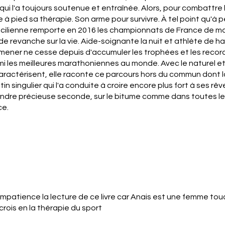
qui l'a toujours soutenue et entraînée. Alors, pour combattre l
e à pied sa thérapie. Son arme pour survivre. À tel point qu'à p
ancilienne remporte en 2016 les championnats de France de m
de revanche sur la vie. Aide-soignante la nuit et athlète de ha
mener ne cesse depuis d'accumuler les trophées et les record
mi les meilleures marathoniennes au monde. Avec le naturel et 
caractérisent, elle raconte ce parcours hors du commun dont 
in singulier qui l'a conduite à croire encore plus fort à ses rê
oindre précieuse seconde, sur le bitume comme dans toutes l
ce.
impatience la lecture de ce livre car Anais est une femme to
crois en la thérapie du sport