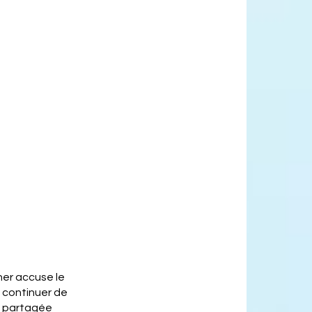
ner accuse le
t continuer de
et partagée