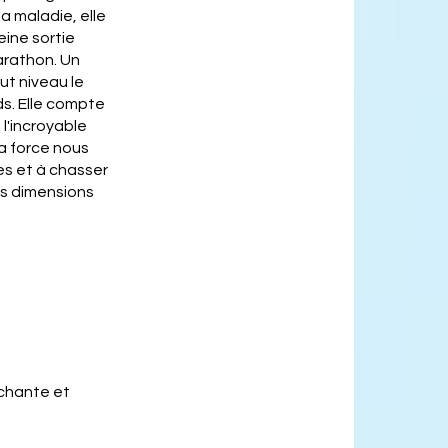
a maladie, elle
eine sortie
arathon. Un
ut niveau le
s. Elle compte
l'incroyable
la force nous
ves et à chasser
es dimensions
uchante et