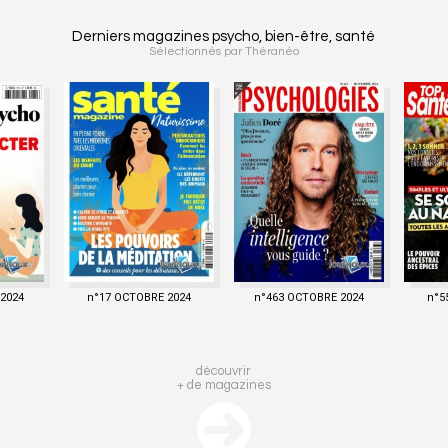
Derniers magazines psycho, bien-être, santé
Sélectionnés par Théranéo
2024
n°17 OCTOBRE 2024
n°463 OCTOBRE 2024
n°5
découvrir
+ de magazines