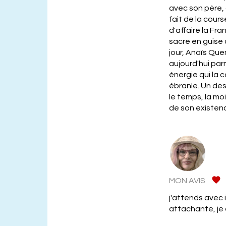
avec son père, 
fait de la cours
d'affaire la Fr
sacre en guise 
jour, Anaïs Que
aujourd'hui par
énergie qui la 
ébranle. Un dest
le temps, la m
de son existen
MON AVIS
j'attends avec 
attachante, je 