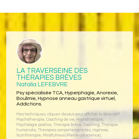
LA TRAVERSEINE DES
THÉRAPIES BRÈVES
Natalia LEFEBVRE
Psy spécialisée TCA, Hyperphagie, Anorexie,
Boulimie, Hypnose anneau gastrique virtuel,
Addictions.
Mes techniques, cliquez-dessus pour afficher le descriptif :
Psychothérapie
,
Coaching de vie
,
Hypnothérapie
,
Psychologie positive
,
Thérapie brève
,
Coaching
,
Thérapie
humaniste
,
Thérapies comportementales
,
Hypnose
,
Nutrithérapie
,
Mindfulness (Pleine conscience)
,