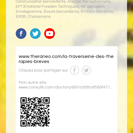
Communication bienveillante
,
Analyse Transactionnelle
,
EFT (Emotional Freedom Techniques)
,
Ho' oponopono
,
Ennéagramme
,
Écoute bienveillante
,
Écriture libératrice
,
EMDR
,
Chamanisme
www.theraneo.com/la-traverseine-des-the
rapies-breves
Cliquez pour partager sur
Mon autre site :
www.consulib.com/doctors/697a3585af580f471...