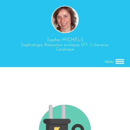
Sophie MICHELS
Sophrologie, Relaxation évolutive, EFT, Cohérence
Cardiaque
MENU