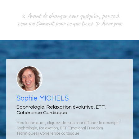
« Avant de changer pour quelqu'un, pense à
ceux qui t'aiment pour ce que tu es. » Anonyme
Sophie MICHELS
Sophrologie, Relaxation évolutive, EFT,
Cohérence Cardiaque
Mes techniques, cliquez-dessus pour afficher le descriptif :
Sophrologie
,
Relaxation
,
EFT (Emotional Freedom
Techniques)
,
Cohérence cardiaque