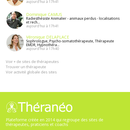
aujourd'hui à 17h41
Dominique CAMUS
Radiesthésiste Animalier - animaux perdus - localisations
et rech...
aujourd'hui à 17h41
Véronique DELAPLACE
Sophrologue, Psycho-somatothérapeute, Thérapeute
EMDR, Hypnothéra...
aujourd'hui à 17h40
Voir + de sites de thérapeutes
Trouver un thérapeute
Voir activité globale des sites
Plateforme créée en 2014 qui regroupe des sites de
thérapeutes, praticiens et coachs