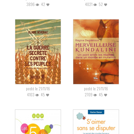
3896
42
4021
52
posté le 21/11/16
posté le 21/11/16
4103
45
2709
45