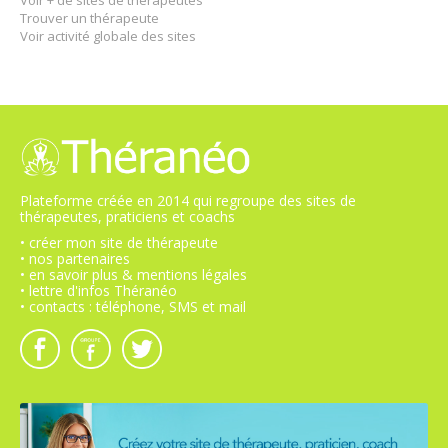
Voir + de sites de thérapeutes
Trouver un thérapeute
Voir activité globale des sites
Plateforme créée en 2014 qui regroupe des sites de
thérapeutes, praticiens et coachs
• créer mon site de thérapeute
• nos partenaires
• en savoir plus & mentions légales
• lettre d'infos Théranéo
• contacts : téléphone, SMS et mail