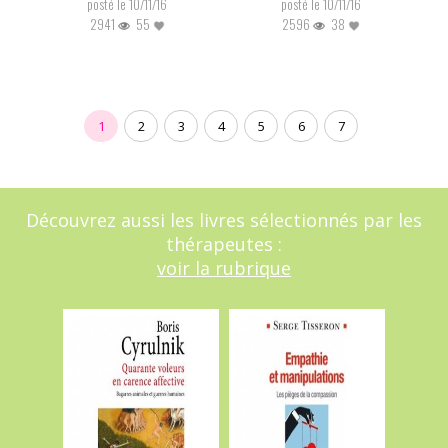
posté le 10/11/16
posté le 10/11/16
2941
55
2596
38
1
2
3
4
5
6
7
Découvrez aussi les livres sélectionnés par les
thérapeutes :
voir la rubrique