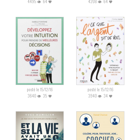
4495
64
4208
64
posté le 15/12/16
posté le 15/12/16
3640
35
3940
34