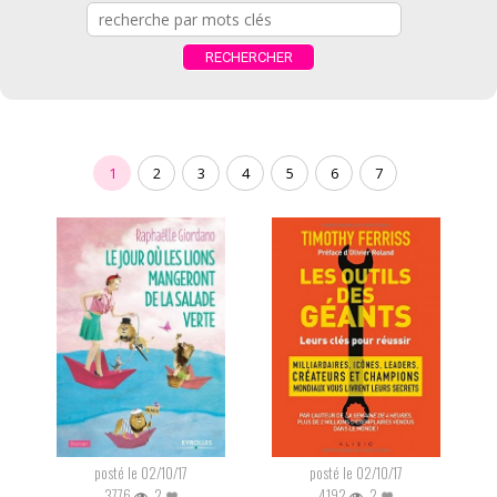
1
2
3
4
5
6
7
posté le 02/10/17
posté le 02/10/17
3776
2
4192
2