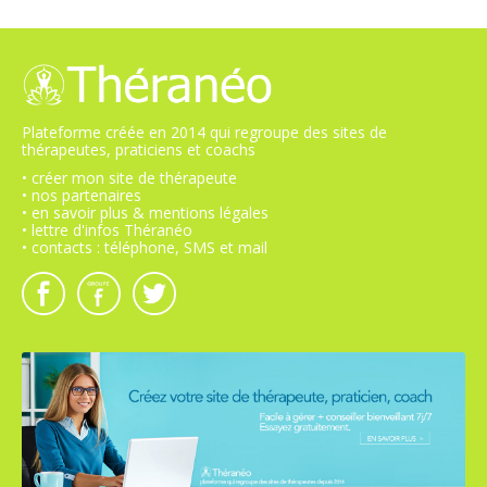
Plateforme créée en 2014 qui regroupe des sites de
thérapeutes, praticiens et coachs
• créer mon site de thérapeute
• nos partenaires
• en savoir plus & mentions légales
• lettre d'infos Théranéo
• contacts : téléphone, SMS et mail