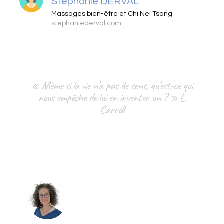
Stéphanie DERVAL
Massages bien-être et Chi Nei Tsang
stephaniederval.com
« Même si la vie n’a pas de sens, qu’est-ce qui
nous empêche de lui en inventer un ? » L.
Carroll