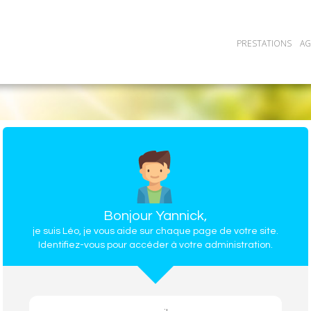
PRESTATIONS
A
Bonjour Yannick,
je suis Léo, je vous aide sur chaque page de votre site.
Identifiez-vous pour accéder à votre administration.