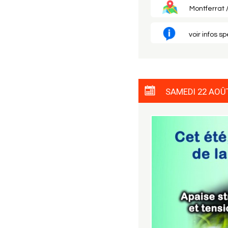
Montferrat /
voir infos s
SAMEDI 22 AOÛ