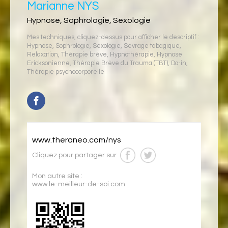
Marianne NYS
Hypnose, Sophrologie, Sexologie
Mes techniques, cliquez-dessus pour afficher le descriptif :
Hypnose
,
Sophrologie
,
Sexologie
,
Sevrage tabagique
,
Relaxation
,
Thérapie brève
,
Hypnothérapie
,
Hypnose
Ericksonienne
,
Thérapie Brève du Trauma (TBT)
,
Do-in
,
Thérapie psychocorporelle
www.theraneo.com/nys
Cliquez pour partager sur
Mon autre site :
www.le-meilleur-de-soi.com