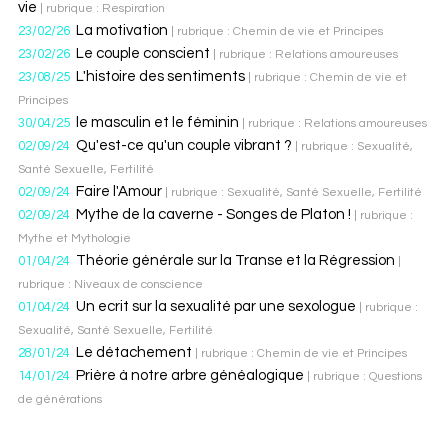
vie
| rubrique : Respiration
La motivation
23/02/26
| rubrique : Chemin de vie et Principes
Le couple conscient
23/02/26
| rubrique : Relations amoureuses
L'histoire des sentiments
23/08/25
| rubrique : Chemin de vie et
Principes
le masculin et le féminin
30/04/25
| rubrique : Relations amoureuses
Qu'est-ce qu'un couple vibrant ?
02/09/24
| rubrique : Sexualité,
Santé Sexuelle, Fertilité
Faire l'Amour
02/09/24
| rubrique : Sexualité, Santé Sexuelle, Fertilité
Mythe de la caverne - Songes de Platon !
02/09/24
| rubrique :
Mythe et Mythologie
Théorie générale sur la Transe et la Régression
01/04/24
|
rubrique : Niveaux de conscience
Un ecrit sur la sexualité par une sexologue
01/04/24
| rubrique :
Sexualité, Santé Sexuelle, Fertilité
Le détachement
28/01/24
| rubrique : Chemin de vie et Principes
Prière à notre arbre généalogique
14/01/24
| rubrique : Questions
de générations