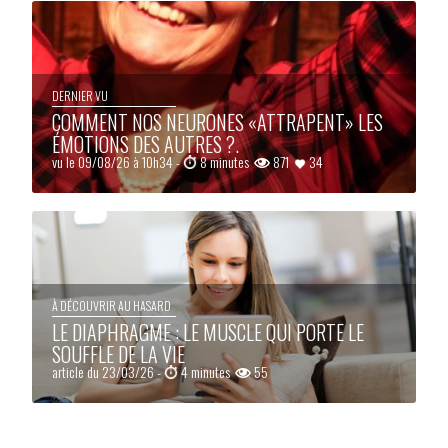
DERNIER VU
COMMENT NOS NEURONES «ATTRAPENT» LES
ÉMOTIONS DES AUTRES ?.
vu le 09/08/26 à 10h34 -
8 minutes
871
34
À DÉCOUVRIR AU HASARD
LE DIAPHRAGME : LE MUSCLE QUI PORTE LE
SOUFFLE DE LA VIE
article du 23/03/26 -
4 minutes
55