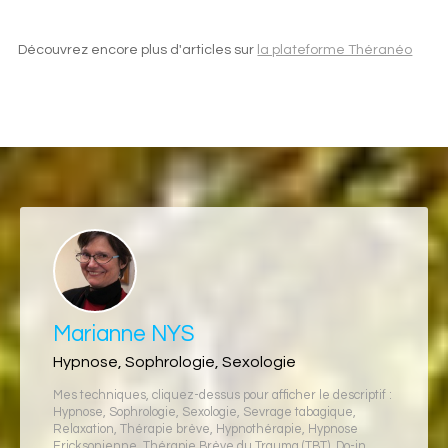
Découvrez encore plus d'articles sur
la plateforme Théranéo
Marianne NYS
Hypnose, Sophrologie, Sexologie
Mes techniques, cliquez-dessus pour afficher le descriptif :
Hypnose
,
Sophrologie
,
Sexologie
,
Sevrage tabagique
,
Relaxation
,
Thérapie brève
,
Hypnothérapie
,
Hypnose
Ericksonienne
,
Thérapie Brève du Trauma (TBT)
,
Do-in
,