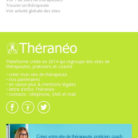
Trouver un thérapeute
Voir activité globale des sites
Plateforme créée en 2014 qui regroupe des sites de
thérapeutes, praticiens et coachs
• créer mon site de thérapeute
• nos partenaires
• en savoir plus & mentions légales
• lettre d'infos Théranéo
• contacts : téléphone, SMS et mail