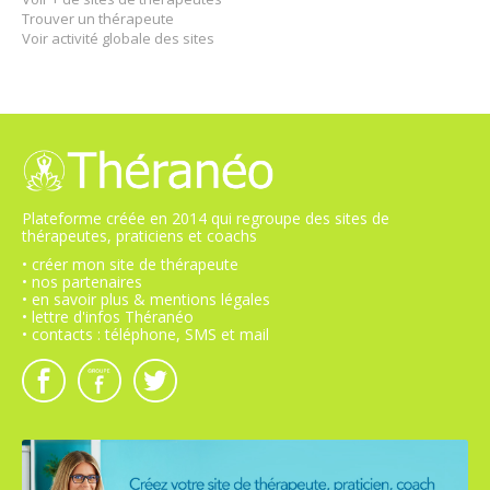
Trouver un thérapeute
Voir activité globale des sites
Plateforme créée en 2014 qui regroupe des sites de
thérapeutes, praticiens et coachs
• créer mon site de thérapeute
• nos partenaires
• en savoir plus & mentions légales
• lettre d'infos Théranéo
• contacts : téléphone, SMS et mail