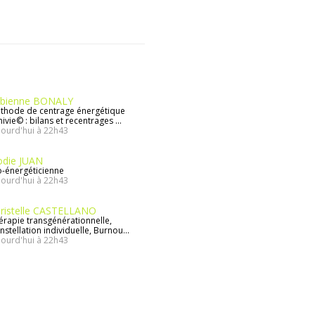
bienne BONALY
thode de centrage énergétique
ivie© : bilans et recentrages ...
jourd'hui à 22h43
odie JUAN
o-énergéticienne
jourd'hui à 22h43
ristelle CASTELLANO
érapie transgénérationnelle,
stellation individuelle, Burnou...
jourd'hui à 22h43