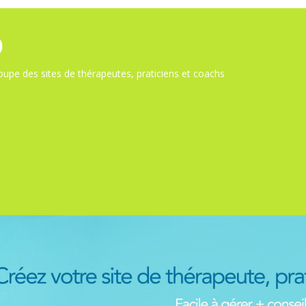
upe des sites de thérapeutes, praticiens et coachs
s