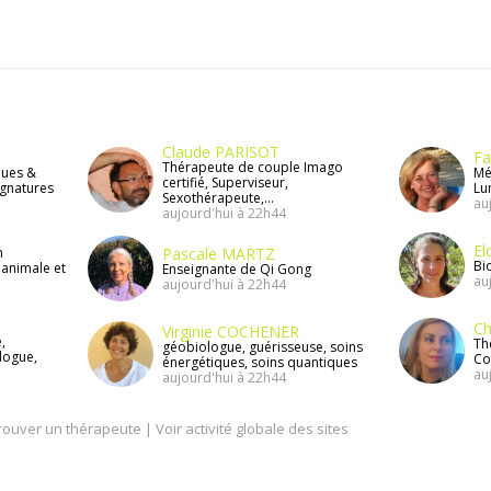
Claude PARISOT
Fa
Thérapeute de couple Imago
ques &
Mé
certifié, Superviseur,
gnatures
Lun
Sexothérapeute,...
au
aujourd'hui à 22h44
El
n
Pascale MARTZ
Bi
 animale et
Enseignante de Qi Gong
au
aujourd'hui à 22h44
Ch
Virginie COCHENER
,
Th
géobiologue, guérisseuse, soins
logue,
Con
énergétiques, soins quantiques
au
aujourd'hui à 22h44
rouver un thérapeute
|
Voir activité globale des sites