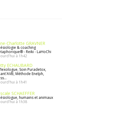
ne-Charlotte GRAVNER
nésiologie & coaching
taphorique® - Reiki - LaHoChi
jourd'hui à 1h42
etty ECHAUBARD
flexologue, Soin Puradetox,
ant'AVB, Méthode Enelph,
s...
jourd'hui à 1h41
scale SCHAEFFER
nésiologue, humains et animaux
jourd'hui à 1h38