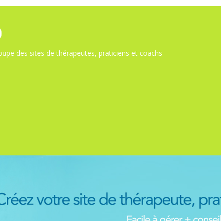
upe des sites de thérapeutes, praticiens et coachs
s