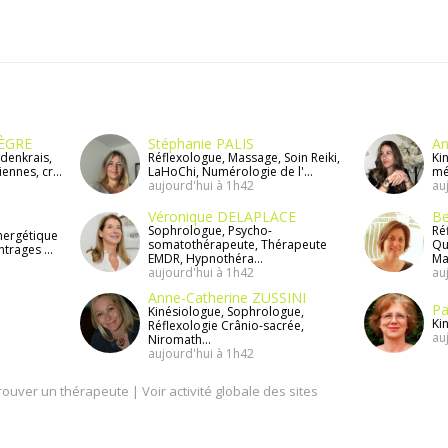
NÈGRE
Stéphanie PALIS
An
denkrais,
Réflexologue, Massage, Soin Reiki,
Ki
nnes, cr...
LaHoChi, Numérologie de l'...
mé
aujourd'hui à 1h42
au
Véronique DELAPLACE
B
Sophrologue, Psycho-
Ré
nergétique
somatothérapeute, Thérapeute
Qu
ntrages ...
EMDR, Hypnothéra...
Mas
aujourd'hui à 1h42
au
Anne-Catherine ZUSSINI
Pa
Kinésiologue, Sophrologue,
Ki
Réflexologie Crânio-sacrée,
au
Niromath...
aujourd'hui à 1h42
rouver un thérapeute
|
Voir activité globale des sites