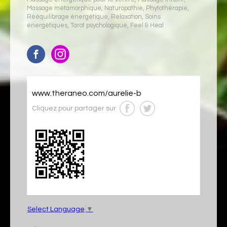
Massage métamorphique
,
Naturopathie
,
Phytothérapie
,
Rééquilibrage énergétique
,
Relaxation
,
Soins
énergétiques
,
Tarot psychologique
,
Feel & Heal
www.theraneo.com/aurelie-b
Cliquez pour partager sur
Select Language
▼