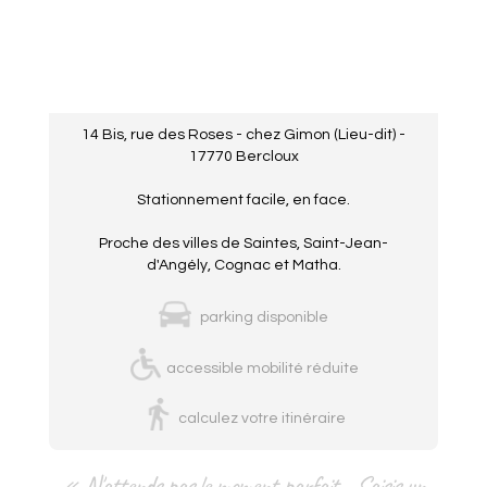
14 Bis, rue des Roses - chez Gimon (Lieu-dit) -
17770 Bercloux
Stationnement facile, en face.
Proche des villes de Saintes, Saint-Jean-
d'Angély, Cognac et Matha.
parking disponible
accessible mobilité réduite
calculez votre itinéraire
« N'attends pas le moment parfait... Saisis un