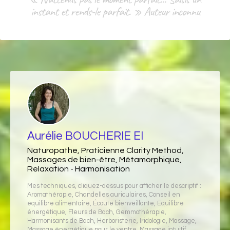
instant et rends-le parfait. » Auteur inconnu
Aurélie BOUCHERIE EI
Naturopathe, Praticienne Clarity Method,
Massages de bien-être, Métamorphique,
Relaxation - Harmonisation
Mes techniques, cliquez-dessus pour afficher le descriptif :
Aromathérapie
,
Chandelles auriculaires
,
Conseil en
équilibre alimentaire
,
Écoute bienveillante
,
Equilibre
énergétique
,
Fleurs de Bach
,
Gemmothérapie
,
Harmonisants de Bach
,
Herboristerie
,
Iridologie
,
Massage
,
Massage énergétique pour le ventre
,
Massage intuitif
,