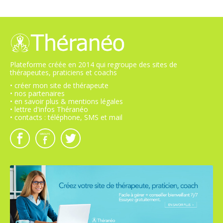
Plateforme créée en 2014 qui regroupe des sites de
thérapeutes, praticiens et coachs
• créer mon site de thérapeute
• nos partenaires
• en savoir plus & mentions légales
• lettre d'infos Théranéo
• contacts : téléphone, SMS et mail