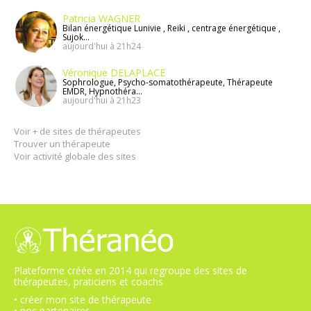
Patricia WAGNER
Bilan énergétique Lunivie , Reiki , centrage énergétique ,
Sujok...
aujourd'hui à 21h24
Véronique DELAPLACE
Sophrologue, Psycho-somatothérapeute, Thérapeute
EMDR, Hypnothéra...
aujourd'hui à 21h23
Voir + de sites de thérapeutes
Trouver un thérapeute
Voir activité globale des sites
Plateforme créée en 2014 qui regroupe des sites de
thérapeutes, praticiens et coachs
• créer mon site de thérapeute
• nos partenaires